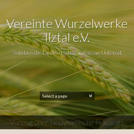
Vereinte Wurzelwerke
Ilztal e.V.
Solidarische Landwirtschaft in Passau-Unteröd
Vortrag über biodynamische Präparate