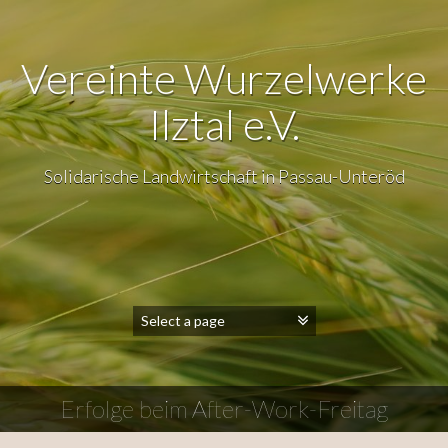
Vereinte Wurzelwerke
Ilztal e.V.
Solidarische Landwirtschaft in Passau-Unteröd
Erfolge beim After-Work-Freitag