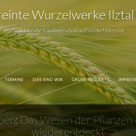
einte Wurzelwerke Ilztal 
Solidarische Landwirtschaft in Passau-Unteröd
TERMINE
DAS SIND WIR
GRÜNE PROJEKTE
IMPRES
ben: Das Wesen der Pflanzen –
wiederentdeckt