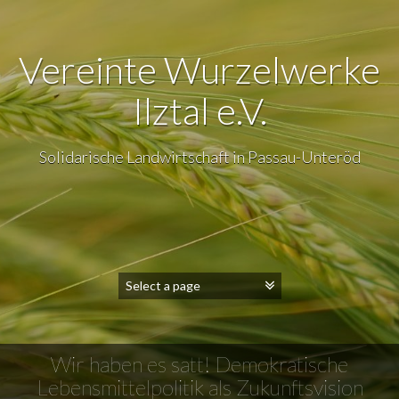
Vereinte Wurzelwerke
Ilztal e.V.
Solidarische Landwirtschaft in Passau-Unteröd
Wir haben es satt! Demokratische
Lebensmittelpolitik als Zukunftsvision