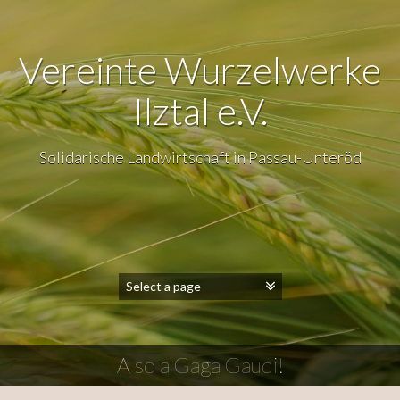
Vereinte Wurzelwerke
Ilztal e.V.
Solidarische Landwirtschaft in Passau-Unteröd
A so a Gaga Gaudi!