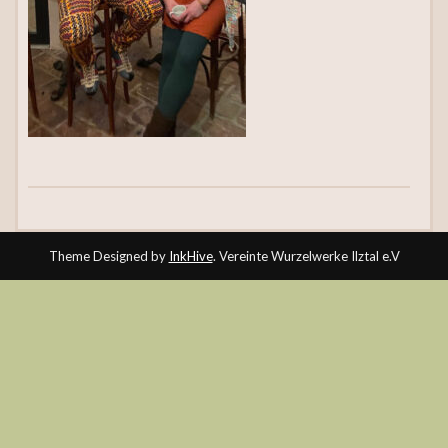
Theme Designed by
InkHive
.
Vereinte Wurzelwerke Ilztal e.V