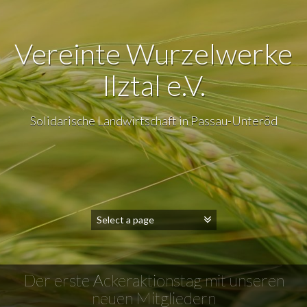
Vereinte Wurzelwerke
Ilztal e.V.
Solidarische Landwirtschaft in Passau-Unteröd
Der erste Ackeraktionstag mit unseren
neuen Mitgliedern