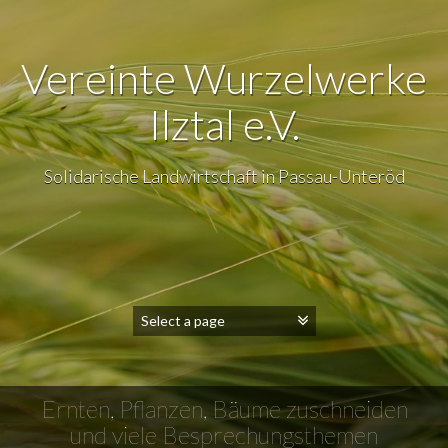
Vereinte Wurzelwerke
Ilztal e.V.
Solidarische Landwirtschaft in Passau-Unteröd
Ernten, Pflanzen, Bäume zuschneiden
und viele Besprechungsthemen